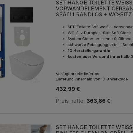
SET HÄNGE TOILETTE WEISS 
ORWANDELEMENT CERSANIT
SPĂĽLLRANDLOS + WC-SITZ 
SET: Toilette Sofi weiß + Vorwandi
WC-Sitz Duroplast Slim Soft Close
System Cleon on - ohne Spüllrand,
schwarze Betätigungplatte + Scha
10 Herstellergarantie
kostenloser Versand innerhalb 
Verfügbarkeit::
lieferbar
Lieferung innerhalb von:
3-8 Werktage
432,99 €
Preis netto:
363,86 €
SET HÄNGE TOILETTE WEISS