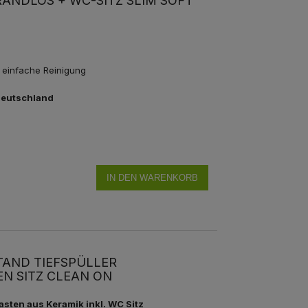
NDLOS + WC-SITZ SLIM SOFT C
 einfache Reinigung
Deutschland
IN DEN WARENKORB
TAND TIEFSPÜLLER
N SITZ CLEAN ON
asten aus Keramik inkl. WC Sitz