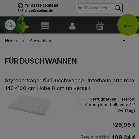
Tel: 03581-79254 95
shop@ecolam.de
(leer)
Hersteller
FÜR DUSCHWANNEN
Styroporträger für Duschwanne Unterbauplatte max.
140x100 cm Höhe 8 cm universell
Verfügbarkeit::
lieferbar
Lieferung innerhalb von:
3-9
Werktage
129,99 €
Preis netto:
109,24 €