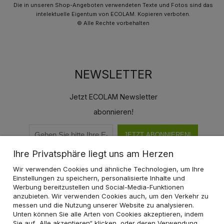
Die in unseren Shop-Angeboten verwendeten Texte und Fotos sind das
intelektuelle Eigentum von ECOLAM. Kopieren verboten.
© Alle Rechte vorbehalten
NEWSLETTER
Jetzt ECOLAM Newsletter
abonnieren!
JETZT ABONNIEREN!
Ihre Privatsphäre liegt uns am Herzen
Wir verwenden Cookies und ähnliche Technologien, um Ihre
Einstellungen zu speichern, personalisierte Inhalte und
Werbung bereitzustellen und Social-Media-Funktionen
KATEGORIEN
anzubieten. Wir verwenden Cookies auch, um den Verkehr zu
messen und die Nutzung unserer Website zu analysieren.
Unten können Sie alle Arten von Cookies akzeptieren, indem
EINKAUFEN
Sie auf „Alle akzeptieren“ klicken, oder deren Verwendung