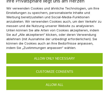
Ihre Privatsphäre liegt uns am Herzen
Wir verwenden Cookies und ähnliche Technologien, um Ihre
Einstellungen zu speichern, personalisierte Inhalte und
Werbung bereitzustellen und Social-Media-Funktionen
anzubieten. Wir verwenden Cookies auch, um den Verkehr zu
messen und die Nutzung unserer Website zu analysieren.
Unten können Sie alle Arten von Cookies akzeptieren, indem
Sie auf „Alle akzeptieren“ klicken, oder deren Verwendung
ablehnen (mit Ausnahme der unbedingt erforderlichen). Sie
können die Cookies auch an Ihre Bedürfnisse anpassen,
indem Sie „Zustimmungen anpassen“ wählen.
ALLOW ONLY NECESSARY
optional: Nachnahme -
CUSTOMIZE CONSENTS
Zahlung beim Kurier 15 €
Bei Fragen setzen Sie sich bitte
ALLOW ALL
mit uns in Verbindung:
E-Mail: shop@ecolam.de
03581 - 79254 95