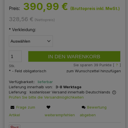
390,99 €
Preis:
(Bruttopreis inkl. MwSt.)
328,56 €
(Nettopreis)
*
Verkleidung:
IN DEN WARENKORB
Sie sparen
39
Punkte [
?
]
Stk.
*
- Feld obligatorisch
zum Wunschzettel hinzufügen
Verfügbarkeit::
lieferbar
Lieferung innerhalb von:
3-8 Werktage
Lieferung:
kostenloser Versand innerhalb Deutschlands
Prüfen Sie bitte die Versandmöglichkeiten
Der Preis beinhaltet keine eventuellen
Frage zum
Bewertung
Zahlungsgebühren
Artikel
weiterempfehlen
abgeben