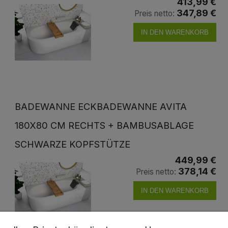
413,99 €
347,89 €
Preis netto:
IN DEN WARENKORB
BADEWANNE ECKBADEWANNE AVITA
180X80 CM RECHTS + BAMBUSABLAGE
SCHWARZE KOPFSTÜTZE
449,99 €
378,14 €
Preis netto:
IN DEN WARENKORB