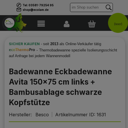
Tel: 03581-79254 95
shop@ecolam.de
(leer)
SICHER KAUFEN
- seit
2013
als Online-Verkäufer tätig
-
Thermobadewanne spezielle Isolierungsschicht
auf Anfrage bei jedem Wannenmodell
Badewanne Eckbadewanne
Avita 150x75 cm links +
Bambusablage schwarze
Kopfstütze
Hersteller:
Besco
Artikelnummer ID:
1631