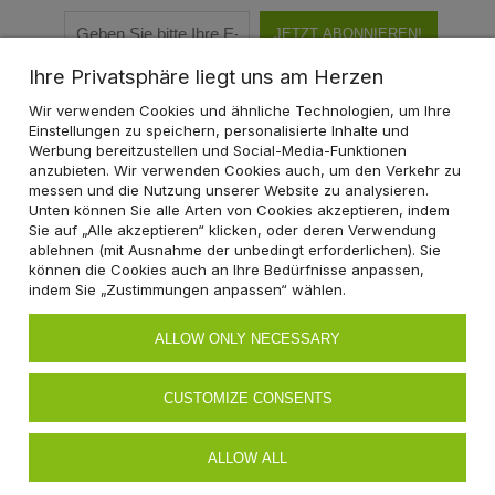
JETZT ABONNIEREN!
Ihre Privatsphäre liegt uns am Herzen
Wir verwenden Cookies und ähnliche Technologien, um Ihre
Einstellungen zu speichern, personalisierte Inhalte und
Werbung bereitzustellen und Social-Media-Funktionen
KATEGORIEN
anzubieten. Wir verwenden Cookies auch, um den Verkehr zu
messen und die Nutzung unserer Website zu analysieren.
EINKAUFEN
Unten können Sie alle Arten von Cookies akzeptieren, indem
Sie auf „Alle akzeptieren“ klicken, oder deren Verwendung
ablehnen (mit Ausnahme der unbedingt erforderlichen). Sie
MEIN ACCOUNT
können die Cookies auch an Ihre Bedürfnisse anpassen,
indem Sie „Zustimmungen anpassen“ wählen.
HILFE
ALLOW ONLY NECESSARY
Mo - Fr
8:00 - 16:00
CUSTOMIZE CONSENTS
✉ shop@ecolam.de
✆ 03581 - 79254 95
ALLOW ALL