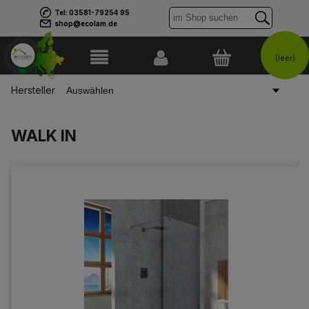
Tel: 03581-79254 95
shop@ecolam.de
(leer)
Hersteller
WALK IN