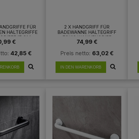
ANDGRIFFE FÜR B
2 X HANDGRIFF FÜR
 HALTEGRIFFE W
BADEWANNE HALTEGRIFF
IFFE 17 CM V
ECKIG WANNENGRIFF
0,99 €
74,99 €
OMT ECKIG
QUADRO
tto:
42,85 €
Preis netto:
63,02 €
ARENKORB
IN DEN WARENKORB