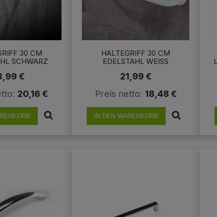
RIFF 30 CM
HALTEGRIFF 30 CM
AHL SCHWARZ
EDELSTAHL WEISS D
 HANDGRIFF BAD
USCHGRIFF HANDGRIFF BAD H
D
3,99 €
21,99 €
TANGE GRIFF
ALTESTANGE GRIFF
etto:
20,16 €
Preis netto:
18,48 €
ARENKORB
IN DEN WARENKORB