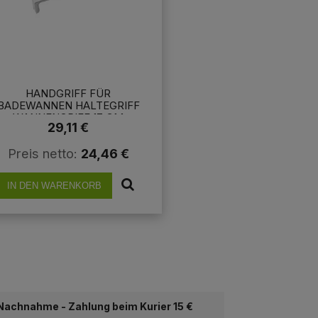
HANDGRIFF FÜR
BADEWANNEN HALTEGRIFF
WANNENGRIFF 17 CM
29,11 €
VERCHROMT WEISS ECKIG
Preis netto:
24,46 €
IN DEN WARENKORB
 Nachnahme - Zahlung beim Kurier 15 €