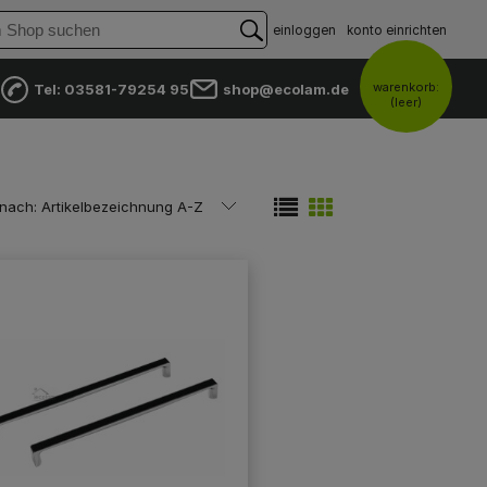
einloggen
konto einrichten
warenkorb:
Tel: 03581-79254 95
shop@ecolam.de
(leer)
 nach:
Artikelbezeichnung A-Z