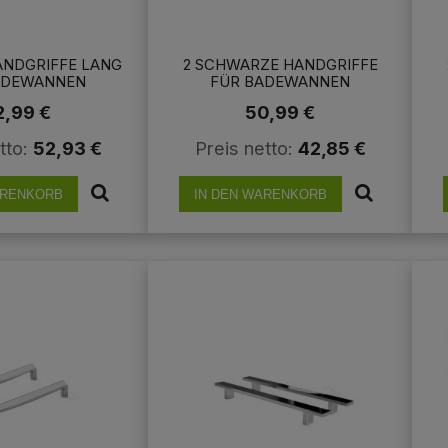
NDGRIFFE LANG F
2 SCHWARZE HANDGRIFFE
DEWANNEN H
FÜR BADEWANNEN
 WANNENGRIFFE 3
HALTEGRIFFE WANNENGRIFFE
H
2,99 €
50,99 €
CHROMT ECKIG
17 CM VERCHROMT ECKIG
tto:
52,93 €
Preis netto:
42,85 €
ARENKORB
IN DEN WARENKORB