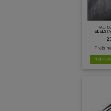
HALTEG
EDELST
DUSCHGRIFF
2
HALTES
Preis n
IN DEN W