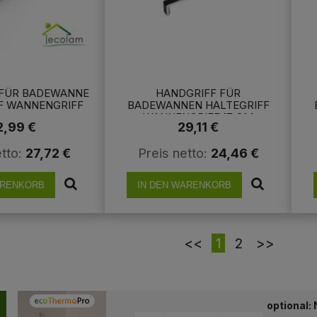
 FÜR BADEWANNE
HANDGRIFF FÜR
F WANNENGRIFF
BADEWANNEN HALTEGRIFF
WANNENGRIFF 17 CM
2,99 €
29,11 €
VERCHROMT SCHWARZ
ECKIG
etto:
27,72 €
Preis netto:
24,46 €
ARENKORB
IN DEN WARENKORB
<<
1
2
>>
optional: