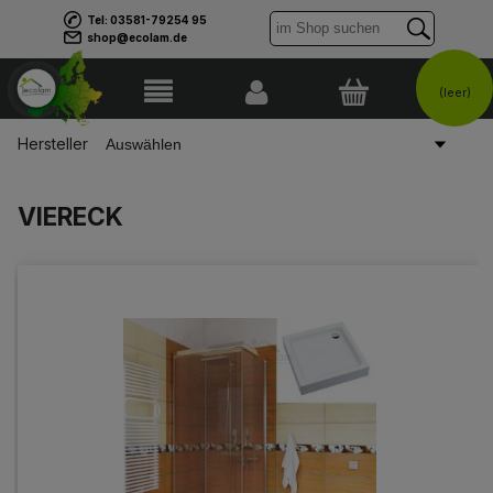
Tel: 03581-79254 95
shop@ecolam.de
(leer)
Hersteller
VIERECK