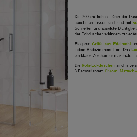
Die 200 cm hohen Türen der Dusch
abnehmen lassen und sind mit
ve
Schließen und absolute Dichtigkei
der Eckdusche verhindern zuverläs
Elegante
Griffe aus Edelstahl
unt
jedem Badezimmerstil an. Das
La
ein klares Zeichen für maximale La
Die
Rols-Eckduschen
sind in vers
3 Farbvarianten:
Chrom
,
Mattschw