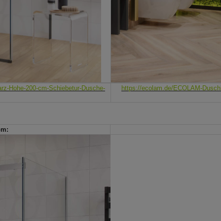
rz-Hohe-200-cm-Schiebetur-Dusche-
https://ecolam.de/ECOLAM-Dusch
om: