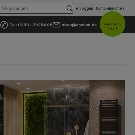
einloggen
konto einrichten
warenkorb:
Tel: 03581-79254 95
shop@ecolam.de
(leer)