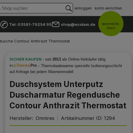
einloggen
konto einrichten
warenkorb:
Tel: 03581-79254 95
shop@ecolam.de
(leer)
usche Contour Anthrazit Thermostat
SICHER KAUFEN
- seit
2013
als Online-Verkäufer tätig
-
Thermobadewanne spezielle Isolierungsschicht
auf Anfrage bei jedem Wannenmodell
Duschsystem Unterputz
Duscharmatur Regendusche
Contour Anthrazit Thermostat
Hersteller:
Omnires
Artikelnummer ID:
1294