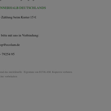
 INNERHALB DEUTSCHLANDS
 Zahlung beim Kurier 15 €
h bitte mit uns in Verbindung:
hop@ecolam.de
- 79254 95
sind das intelektuelle Eigentum von ECOLAM. Kopieren verboten.
hte vorbehalten