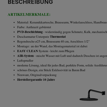
BESCHREIBUNG
ARTIKELMERKMALE:
Material: Keramikkartusche, Brausearm, Winkelanschluss, Handbrau
Farbe: Anthrazit gebürstet
PVD-Beschichtung
- widerständig gegen Schmutz, Kalk, mechanisc
Thermostat
Duscharmatur Unterputz
Regendusche ø25 cm, Brausearm 40 cm, Anschluss 1/2"
Montage: an der Wand, das Montagematerial ist dabei
EASY CLEAN
System - leicht zum Pflegen
AIR-System
- mischt Wasser mit Luft und dadurch Duschen ist ang
Luftsprudler
moderne Lösung, ideal für jedes Bad, perfekte Form, solide Ausführu
schönes Design, ein Stück Exklusivität in Ihrem Bad
Neuware, Originalverpackung
Herstellergarantie 10 Jahre