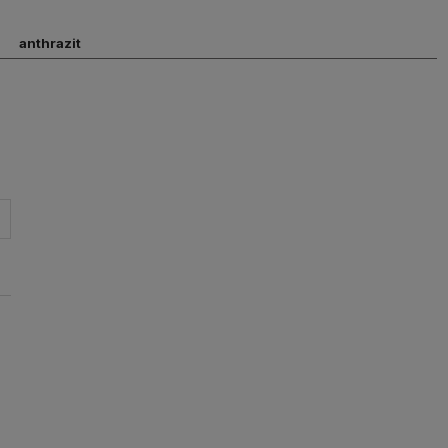
anthrazit
INE
SGEBÜHREN