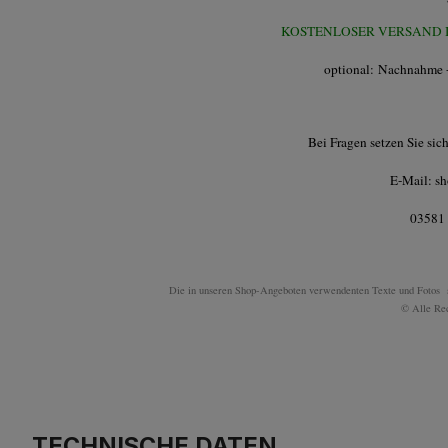
KOSTENLOSER VERSAND
optional: Nachnahme -
Bei Fragen setzen Sie sic
E-Mail: s
03581 
Die in unseren Shop-Angeboten verwendenten Texte und Fotos 
© Alle Rec
TECHNISCHE DATEN