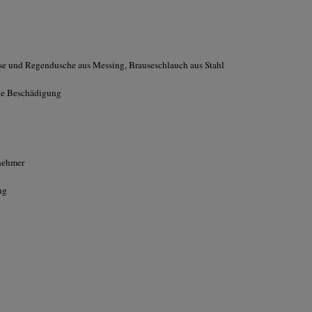
se und Regendusche aus Messing, Brauseschlauch aus Stahl
he Beschädigung
enehmer
ng