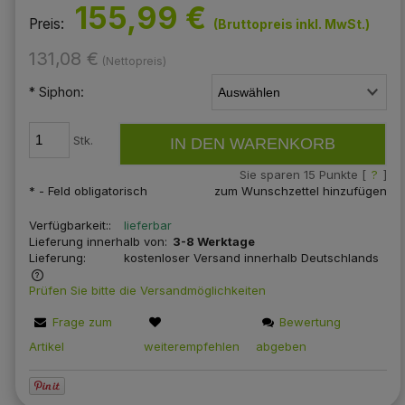
155,99 €
Preis:
(Bruttopreis inkl. MwSt.)
131,08 €
(Nettopreis)
*
Siphon:
Stk.
IN DEN WARENKORB
Sie sparen
15
Punkte [
?
]
*
- Feld obligatorisch
zum Wunschzettel hinzufügen
Verfügbarkeit::
lieferbar
Lieferung innerhalb von:
3-8 Werktage
Lieferung:
kostenloser Versand innerhalb Deutschlands
Prüfen Sie bitte die Versandmöglichkeiten
len
Frage zum
Bewertung
Artikel
weiterempfehlen
abgeben