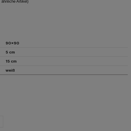
hnliche Artikel)
90x90
5 cm
15 cm
weiß
INE
SGEBÜHREN