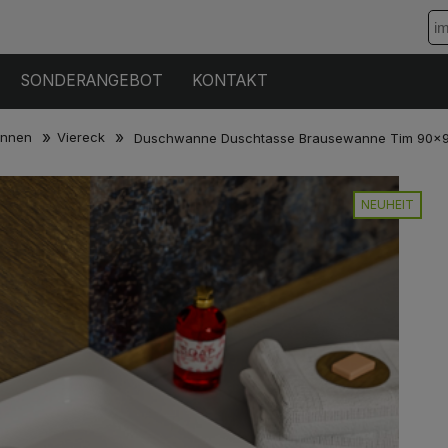
SONDERANGEBOT
KONTAKT
»
»
innen
Viereck
Duschwanne Duschtasse Brausewanne Tim 90x90
NEUHEIT