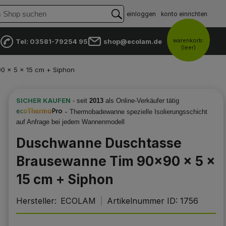
einloggen
konto einrichten
warenkorb:
Tel: 03581-79254 95
shop@ecolam.de
(leer)
 x 5 x 15 cm + Siphon
SICHER KAUFEN
- seit
2013
als Online-Verkäufer tätig
-
Thermobadewanne spezielle Isolierungsschicht
auf Anfrage bei jedem Wannenmodell
Duschwanne Duschtasse
Brausewanne Tim 90x90 x 5 x
15 cm + Siphon
Hersteller:
ECOLAM
Artikelnummer ID:
1756